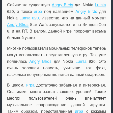
Сейчас же существует
Angry Birds
для Nokia
Lumia
620, а также
игра
под названием
Angry Birds
для
Nokia
Lumia 820
. Известно, что на данный момент
Angry Birds
Star Wars запускается и на
Виндовз
Фон
8, и на RT. В целом, данной игре пророчат весьма
большой успех.
Многие пользователи мобильных телефонов теперь
могут использовать представленную игру. Так, уже
появилась
Angry Birds
для Nokia
Lumia
920. Это
очень хорошая новость, учитывая тот факт,
насколько популярным является данный смартфон.
В целом,
игра
достаточно забавная и интересная.
Она имеет много захватывающих уровней. Также
многих пользователей очень впечатляет
музыкальное сопровождение данной игрушки.
Таким образом, представленная
игра
с каждым