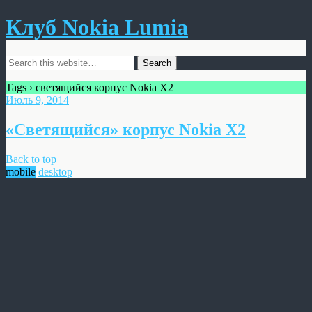
Клуб Nokia Lumia
Tags › светящийся корпус Nokia X2
Июль 9, 2014
«Светящийся» корпус Nokia X2
Back to top
mobile
desktop